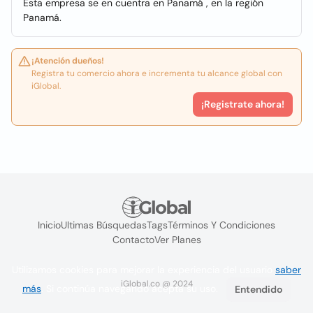
Esta empresa se en cuentra en Panamá , en la región
Panamá.
¡Atención dueños!
Registra tu comercio ahora e incrementa tu alcance global con
iGlobal.
¡Registrate ahora!
Inicio
Ultimas Búsquedas
Tags
Términos Y Condiciones
Contacto
Ver Planes
Utilizamos cookies para mejorar la experiencia del usuario
saber
iGlobal.co @ 2024
más
. Si continúa navegando acepta su uso.
Entendido