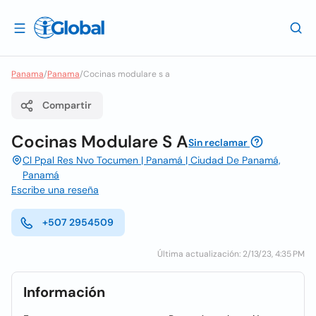
Panama
/
Panama
/
Cocinas modulare s a
Compartir
Cocinas Modulare S A
Sin reclamar
Cl Ppal Res Nvo Tocumen | Panamá | Ciudad De Panamá,
Panamá
Escribe una reseña
+507 2954509
Última actualización: 2/13/23, 4:35 PM
Información