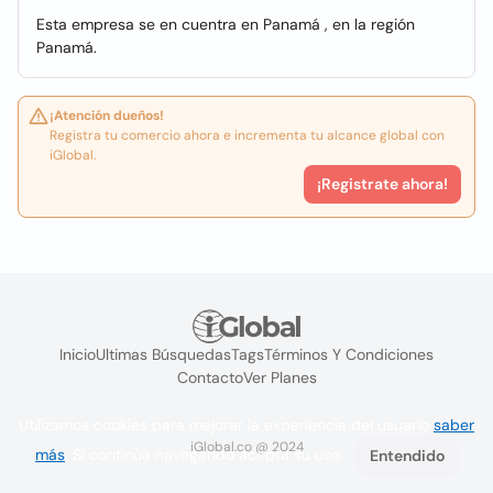
Esta empresa se en cuentra en Panamá , en la región
Panamá.
¡Atención dueños!
Registra tu comercio ahora e incrementa tu alcance global con
iGlobal.
¡Registrate ahora!
Inicio
Ultimas Búsquedas
Tags
Términos Y Condiciones
Contacto
Ver Planes
Utilizamos cookies para mejorar la experiencia del usuario
saber
iGlobal.co @ 2024
más
. Si continúa navegando acepta su uso.
Entendido