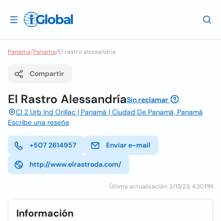
Panama
/
Panama
/
El rastro alessandria
Compartir
El Rastro Alessandría
Sin reclamar
Cl 2 Urb Ind Orillac | Panamá | Ciudad De Panamá, Panamá
Escribe una reseña
+507 2614957
Enviar e-mail
http://www.elrastroda.com/
Última actualización: 2/13/23, 4:30 PM
Información