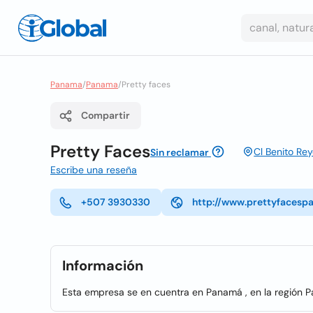
Panama
/
Panama
/
Pretty faces
Compartir
Pretty Faces
Cl Benito Re
Sin reclamar
Escribe una reseña
+507 3930330
http://www.prettyfaces
Información
Esta empresa se en cuentra en Panamá , en la región 