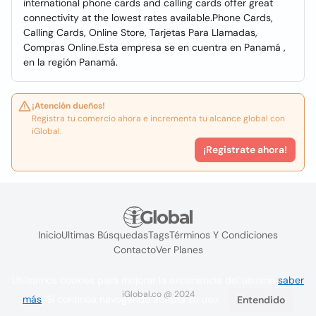
international phone cards and calling cards offer great
connectivity at the lowest rates available.Phone Cards,
Calling Cards, Online Store, Tarjetas Para Llamadas,
Compras Online.Esta empresa se en cuentra en Panamá ,
en la región Panamá.
¡Atención dueños!
Registra tu comercio ahora e incrementa tu alcance global con
iGlobal.
¡Registrate ahora!
Inicio
Ultimas Búsquedas
Tags
Términos Y Condiciones
Contacto
Ver Planes
Utilizamos cookies para mejorar la experiencia del usuario
saber
iGlobal.co @ 2024
más
. Si continúa navegando acepta su uso.
Entendido