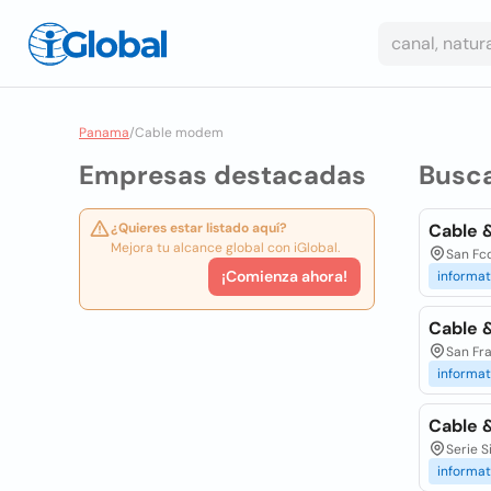
Panama
/
Cable modem
Empresas destacadas
Busc
¿Quieres estar listado aquí?
Cable 
Mejora tu alcance global con iGlobal.
San Fc
¡Comienza ahora!
informat
Cable &
San Fr
informat
Cable 
Serie 
informat