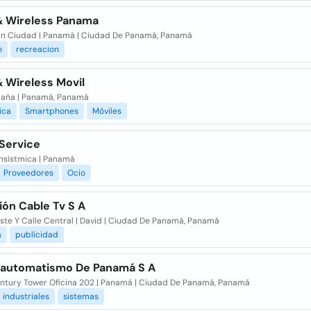
& Wireless Panama
Sin Ciudad | Panamá | Ciudad De Panamá, Panamá
n
recreacion
 Wireless Movil
paña | Panamá, Panamá
ica
Smartphones
Móviles
 Service
ansístmica | Panamá
Proveedores
Ocio
ión Cable Tv S A
ste Y Calle Central | David | Ciudad De Panamá, Panamá
s
publicidad
oautomatismo De Panamá S A
entury Tower Oficina 202 | Panamá | Ciudad De Panamá, Panamá
industriales
sistemas