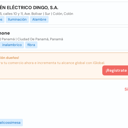
N ELÉCTRICO DINGO, S.A.
5, calles 10 y 11, Ave. Bolívar | Sur | Colón, Colón
os
Iluminación
Alambre
hone
la | Panamá | Ciudad De Panamá, Panamá
inalambrico
fibra
ión dueños!
ra tu comercio ahora e incrementa tu alcance global con iGlobal.
¡Registrate
S
alicossimesa