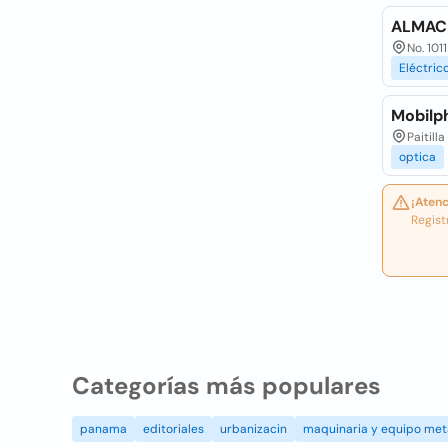
ALMACÉ
No. 1011
Eléctric
Mobilp
Paitil
optica
¡Atenc
Regist
Categorías más populares
panama
editoriales
urbanizacin
maquinaria y equipo met