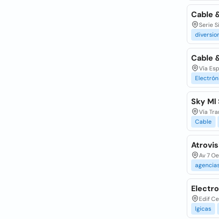
Cable 
Serie 
diversio
Cable &
Vía Es
Electrón
Sky Ml
Vía Tr
Cable
Atrovis
Av 7 Oe
agencia
Electr
Edif C
lgicas