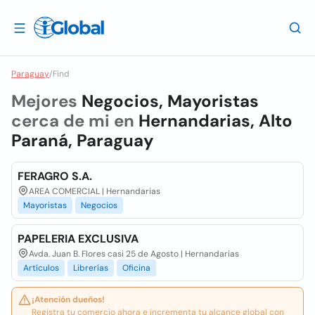
Paraguay
/
Find
Mejores
Negocios, Mayoristas
cerca de mi en
Hernandarias, Alto
Paraná, Paraguay
FERAGRO S.A.
AREA COMERCIAL | Hernandarias
Mayoristas
Negocios
PAPELERIA EXCLUSIVA
Avda. Juan B. Flores casi 25 de Agosto | Hernandarias
Artículos
Librerías
Oficina
¡Atención dueños!
Registra tu comercio ahora e incrementa tu alcance global con