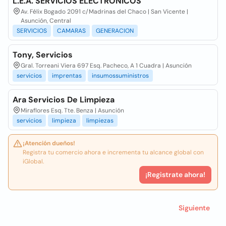
L.E.A. SERVICIOS ELECTRONICOS
Av. Félix Bogado 2091 c/Madrinas del Chaco | San Vicente |
Asunción, Central
SERVICIOS
CAMARAS
GENERACION
Tony, Servicios
Gral. Torreani Viera 697 Esq. Pacheco, A 1 Cuadra | Asunción
servicios
imprentas
insumossuministros
Ara Servicios De Limpieza
Miraflores Esq. Tte. Benza | Asunción
servicios
limpieza
limpiezas
¡Atención dueños!
Registra tu comercio ahora e incrementa tu alcance global con
iGlobal.
¡Registrate ahora!
Siguiente