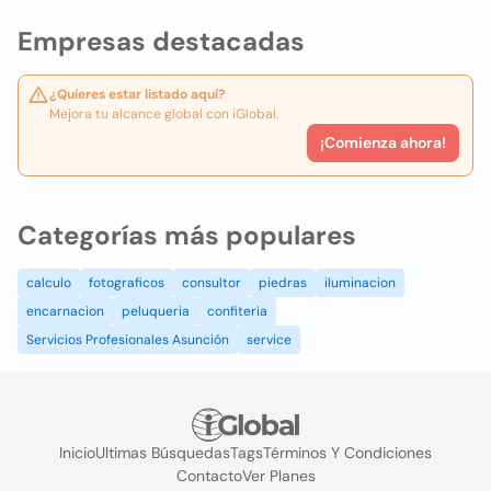
Empresas destacadas
¿Quieres estar listado aquí?
Mejora tu alcance global con iGlobal.
¡Comienza ahora!
Categorías más populares
calculo
fotograficos
consultor
piedras
iluminacion
encarnacion
peluqueria
confiteria
Servicios Profesionales Asunción
service
Inicio
Ultimas Búsquedas
Tags
Términos Y Condiciones
Contacto
Ver Planes