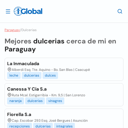
Paraguay
/
Dulcerias
Mejores
dulcerias
cerca de mi en
Paraguay
La Inmaculada
Alberdi Esq. Tte. Aquino - Bo. San Blas | Caacupé
leche
dulcerias
dulces
Canessa Y Cía S.a
Ruta Mcal. Estigarribia - Km. 9,5 | San Lorenzo
naranja
dulcerias
vinagres
Fiorella S.a
Cap. Escobar 293 Esq. José Bergues | Asunción
recepciones
dulcerias
integrales