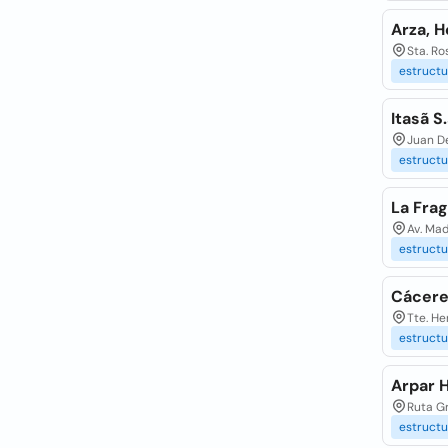
Arza, H
Sta. Ro
estructu
Itasã S
Juan De
estructu
La Frag
Av. Mad
estructu
Cácere
Tte. He
estructu
Arpar 
Ruta G
estructu