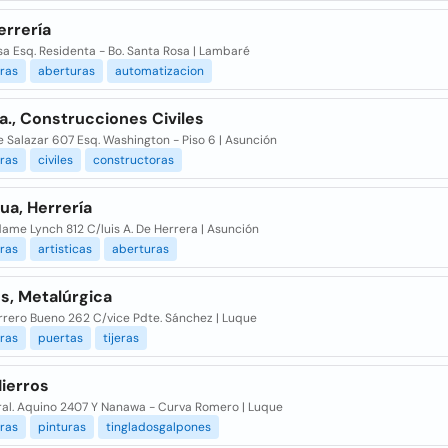
errería
sa Esq. Residenta - Bo. Santa Rosa | Lambaré
ras
aberturas
automatizacion
.a., Construcciones Civiles
 Salazar 607 Esq. Washington - Piso 6 | Asunción
ras
civiles
constructoras
ua, Herrería
ame Lynch 812 C/luis A. De Herrera | Asunción
ras
artisticas
aberturas
s, Metalúrgica
rrero Bueno 262 C/vice Pdte. Sánchez | Luque
ras
puertas
tijeras
Hierros
ral. Aquino 2407 Y Nanawa - Curva Romero | Luque
ras
pinturas
tingladosgalpones