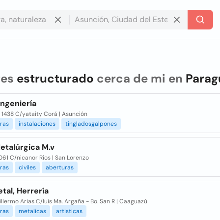
res
estructurado
cerca de mi en
Parag
Ingeniería
 1438 C/yataity Corá | Asunción
ras
instalaciones
tingladosgalpones
etalúrgica M.v
1061 C/nicanor Rios | San Lorenzo
ras
civiles
aberturas
tal, Herrería
illermo Arias C/luis Ma. Argaña - Bo. San R | Caaguazú
ras
metalicas
artisticas