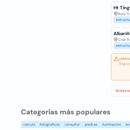
Ht Tin
Ruta Tr
estructu
Albariñ
Cnel. P
estructu
¡Atenc
Regist
Anterio
Categorías más populares
calculo
fotograficos
consultor
piedras
iluminacion
en