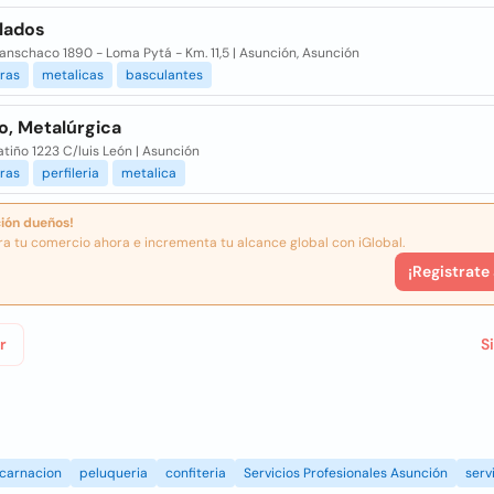
glados
anschaco 1890 - Loma Pytá - Km. 11,5 | Asunción, Asunción
ras
metalicas
basculantes
o, Metalúrgica
atiño 1223 C/luis León | Asunción
ras
perfileria
metalica
ión dueños!
ra tu comercio ahora e incrementa tu alcance global con iGlobal.
¡Registrate
r
S
carnacion
peluqueria
confiteria
Servicios Profesionales Asunción
serv