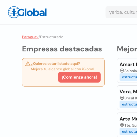
Paraguay
/
Estructurado
Empresas destacadas
Mejo
¿Quieres estar listado aquí?
Amart 
Mejora tu alcance global con iGlobal.
Sajonia
¡Comienza ahora!
estructu
Vera, M
Brasil 
estructu
Arte Me
Tte. Gu
estructu