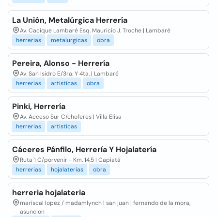
La Unión, Metalúrgica Herrería
Av. Cacique Lambaré Esq. Mauricio J. Troche | Lambaré
herrerias
metalurgicas
obra
Pereira, Alonso - Herrería
Av. San Isidro E/3ra. Y 4ta. | Lambaré
herrerias
artisticas
obra
Pinki, Herrería
Av. Acceso Sur C/choferes | Villa Elisa
herrerias
artisticas
Cáceres Pánfilo, Herrería Y Hojalatería
Ruta 1 C/porvenir - Km. 14,5 | Capiatá
herrerias
hojalaterias
obra
herreria hojalateria
mariscal lopez / madamlynch | san juan | fernando de la mora,
asuncion