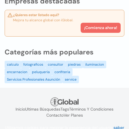
Empresas destacadas
¿Quieres estar listado aquí?
Mejora tu alcance global con iGlobal.
¡Comienza ahora!
Categorías más populares
calculo
fotograficos
consultor
piedras
iluminacion
encarnacion
peluqueria
confiteria
Servicios Profesionales Asunción
service
Inicio
Ultimas Búsquedas
Tags
Términos Y Condiciones
Contacto
Ver Planes
Utilizamos cookies para mejorar la experiencia del usuario
saber