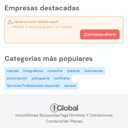
Empresas destacadas
¿Quieres estar listado aquí?
Mejora tu alcance global con iGlobal.
¡Comienza ahora!
Categorías más populares
calculo
fotograficos
consultor
piedras
iluminacion
encarnacion
peluqueria
confiteria
Servicios Profesionales Asunción
service
Inicio
Ultimas Búsquedas
Tags
Términos Y Condiciones
Contacto
Ver Planes