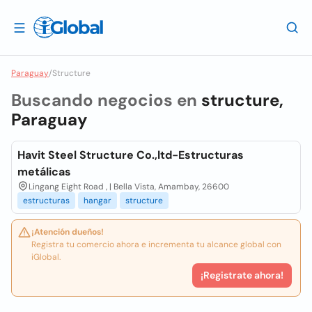
Paraguay
/
Structure
Buscando negocios en
structure,
Paraguay
Havit Steel Structure Co.,ltd-Estructuras
metálicas
Lingang Eight Road , | Bella Vista, Amambay, 26600
estructuras
hangar
structure
¡Atención dueños!
Registra tu comercio ahora e incrementa tu alcance global con
iGlobal.
¡Registrate ahora!