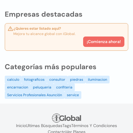
Empresas destacadas
¿Quieres estar listado aquí?
Mejora tu alcance global con iGlobal.
¡Comienza ahora!
Categorías más populares
calculo
fotograficos
consultor
piedras
iluminacion
encarnacion
peluqueria
confiteria
Servicios Profesionales Asunción
service
Inicio
Ultimas Búsquedas
Tags
Términos Y Condiciones
Contacto
Ver Planes