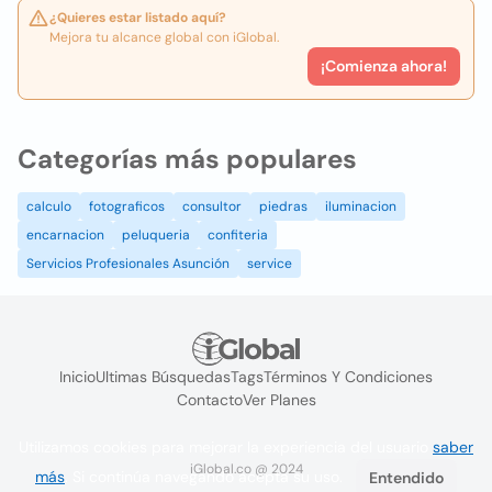
¿Quieres estar listado aquí?
Mejora tu alcance global con iGlobal.
¡Comienza ahora!
Categorías más populares
calculo
fotograficos
consultor
piedras
iluminacion
encarnacion
peluqueria
confiteria
Servicios Profesionales Asunción
service
Inicio
Ultimas Búsquedas
Tags
Términos Y Condiciones
Contacto
Ver Planes
Utilizamos cookies para mejorar la experiencia del usuario
saber
iGlobal.co @ 2024
más
. Si continúa navegando acepta su uso.
Entendido