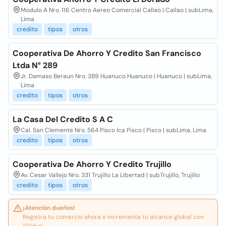
Modulo A Nro. 116 Centro Aereo Comercial Callao | Callao | subLima,
Lima
credito
tipos
otros
Cooperativa De Ahorro Y Credito San Francisco
Ltda N° 289
Jr. Damaso Beraun Nro. 389 Huanuco Huanuco | Huanuco | subLima,
Lima
credito
tipos
otros
La Casa Del Credito S A C
Cal. San Clemente Nro. 564 Pisco Ica Pisco | Pisco | subLima, Lima
credito
tipos
otros
Cooperativa De Ahorro Y Credito Trujillo
Av. Cesar Vallejo Nro. 331 Trujillo La Libertad | subTrujillo, Trujillo
credito
tipos
otros
¡Atención dueños!
Registra tu comercio ahora e incrementa tu alcance global con