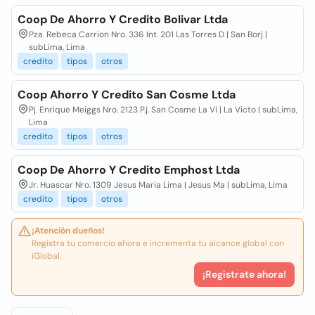
Coop De Ahorro Y Credito Bolivar Ltda
Pza. Rebeca Carrion Nro. 336 Int. 201 Las Torres D | San Borj |
subLima, Lima
credito
tipos
otros
Coop Ahorro Y Credito San Cosme Ltda
Pj. Enrique Meiggs Nro. 2123 P.j. San Cosme La Vi | La Victo | subLima,
Lima
credito
tipos
otros
Coop De Ahorro Y Credito Emphost Ltda
Jr. Huascar Nro. 1309 Jesus Maria Lima | Jesus Ma | subLima, Lima
credito
tipos
otros
¡Atención dueños!
Registra tu comercio ahora e incrementa tu alcance global con
iGlobal.
¡Registrate ahora!