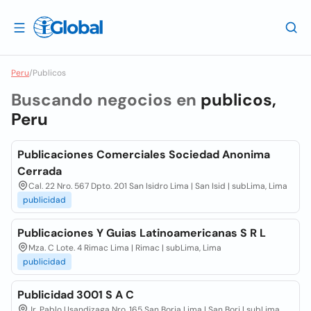
Peru
/
Publicos
Buscando negocios en
publicos,
Peru
Publicaciones Comerciales Sociedad Anonima
Cerrada
Cal. 22 Nro. 567 Dpto. 201 San Isidro Lima | San Isid | subLima, Lima
publicidad
Publicaciones Y Guias Latinoamericanas S R L
Mza. C Lote. 4 Rimac Lima | Rimac | subLima, Lima
publicidad
Publicidad 3001 S A C
Jr. Pablo Usandizaga Nro. 165 San Borja Lima | San Borj | subLima,