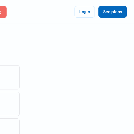
Login
See plans