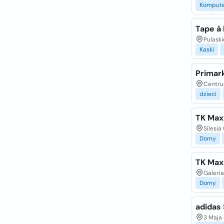
Komput
Tape à l
Pulaski
Kaski
Primar
Centru
dzieci
TK Max
Silesia
Domy
TK Max
Galeria
Domy
adidas
3 Maja 