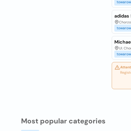
towarow
adidas
Chorzow
towarow
Michae
Ul. Cho
towarow
Attent
Regist
Most popular categories