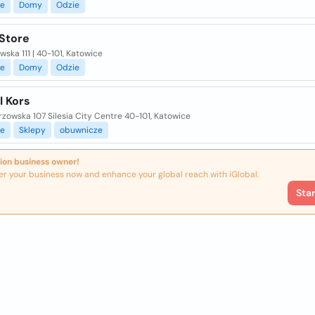
e
Domy
Odzie
 Store
ska 111 | 40-101, Katowice
e
Domy
Odzie
l Kors
rzowska 107 Silesia City Centre 40-101, Katowice
e
Sklepy
obuwnicze
ion business owner!
er your business now and enhance your global reach with iGlobal.
Sta