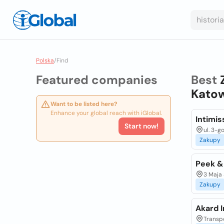
Polska
/
Find
Featured companies
Best
Katow
Want to be listed here?
Enhance your global reach with iGlobal.
Intimis
Start now!
ul. 3-g
Zakupy
Peek &
3 Maja 
Zakupy
Akard 
Transp