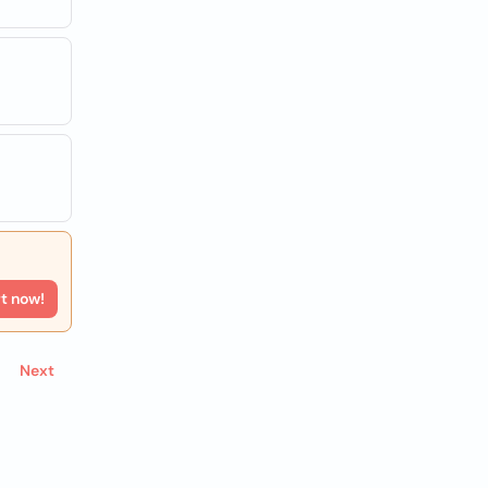
rt now!
Next