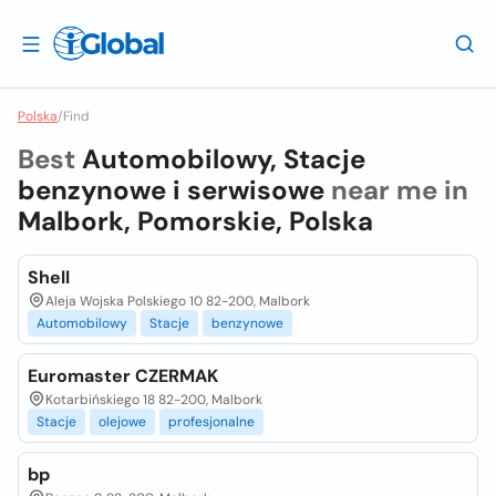
Polska
/
Find
Best
Automobilowy, Stacje
benzynowe i serwisowe
near me in
Malbork, Pomorskie, Polska
Shell
Aleja Wojska Polskiego 10 82-200, Malbork
Automobilowy
Stacje
benzynowe
Euromaster CZERMAK
Kotarbińskiego 18 82-200, Malbork
Stacje
olejowe
profesjonalne
bp