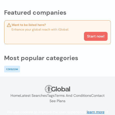
Featured companies
Want to be listed here?
Enhance your global reach with iGlobal.
Start now!
Most popular categories
rzeszow
Home
Latest Searches
Tags
Terms And Conditions
Contact
See Plans
We use cookies to improve the user experience
learn more
. If