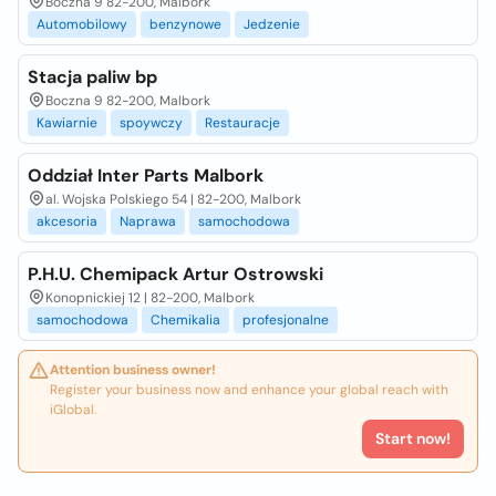
Boczna 9 82-200, Malbork
Automobilowy
benzynowe
Jedzenie
Stacja paliw bp
Boczna 9 82-200, Malbork
Kawiarnie
spoywczy
Restauracje
Oddział Inter Parts Malbork
al. Wojska Polskiego 54 | 82-200, Malbork
akcesoria
Naprawa
samochodowa
P.H.U. Chemipack Artur Ostrowski
Konopnickiej 12 | 82-200, Malbork
samochodowa
Chemikalia
profesjonalne
Attention business owner!
Register your business now and enhance your global reach with
iGlobal.
Start now!