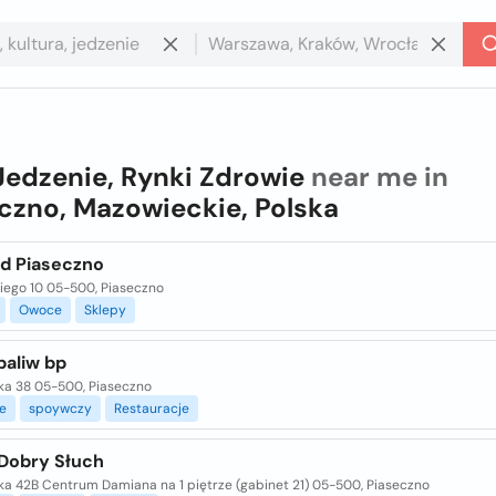
Jedzenie, Rynki Zdrowie
near me in
czno, Mazowieckie, Polska
nd Piaseczno
kiego 10 05-500, Piaseczno
Owoce
Sklepy
paliw bp
ka 38 05-500, Piaseczno
e
spoywczy
Restauracje
Dobry Słuch
ka 42B Centrum Damiana na 1 piętrze (gabinet 21) 05-500, Piaseczno