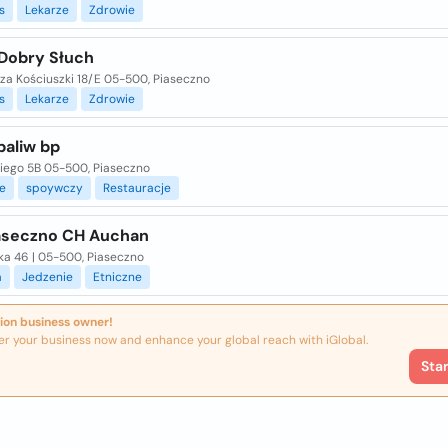
s
Lekarze
Zdrowie
Dobry Słuch
za Kościuszki 18/E 05-500, Piaseczno
s
Lekarze
Zdrowie
paliw bp
kiego 5B 05-500, Piaseczno
e
spoywczy
Restauracje
aseczno CH Auchan
ka 46 | 05-500, Piaseczno
a
Jedzenie
Etniczne
ion business owner!
er your business now and enhance your global reach with iGlobal.
Sta