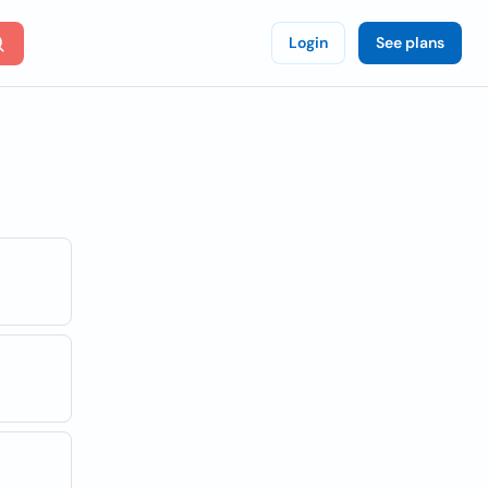
Login
See plans