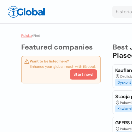
Polska
/
Find
Featured companies
Best
Piase
Want to be listed here?
Enhance your global reach with iGlobal.
Kaufla
Start now!
Okulic
Dyskont
Stacja 
Puławs
Kawiarni
GEERS 
Puławs