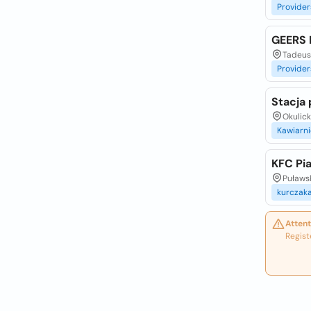
Provider
GEERS 
Tadeus
Provider
Stacja 
Okulic
Kawiarni
KFC Pi
Puławs
kurczak
Attent
Regist