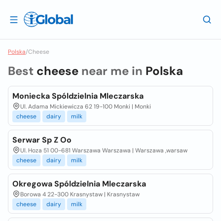
Polska
/
Cheese
Best
cheese
near me in
Polska
Moniecka Spóldzielnia Mleczarska
Ul. Adama Mickiewicza 62 19-100 Monki | Monki
cheese
dairy
milk
Serwar Sp Z Oo
Ul. Hoza 51 00-681 Warszawa Warszawa | Warszawa ,warsaw
cheese
dairy
milk
Okregowa Spóldzielnia Mleczarska
Borowa 4 22-300 Krasnystaw | Krasnystaw
cheese
dairy
milk