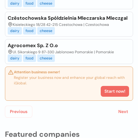
dairy
food
cheese
Czêstochowska Spóldzielnia Mleczarska Mleczgal
Kisieleckiego 18/28 42-215 Czestochowa | Czestochowa
dairy
food
cheese
Agrocomex Sp. Z O.o
Ul. Sikorskiego 9 87-330 Jablonowo Pomorskie | Pomorskie
dairy
food
cheese
Attention business owner!
Register your business now and enhance your global reach with
iGlobal.
Start now!
Previous
Next
Featured companies