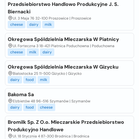
Przedsiebiorstwo Handlowo Produkcyjne J. S.
Biernacki
Ul. 3 Maja 76 32-100 Proszowice | Proszowice
cheese
dairy
milk
Okregowa Spóldzielnia Mleczarska W Piatnicy
Ul. Forteczna 3 18-421 Piatnica Poduchowna | Poduchowna
cheese
milk
dairy
Okregowa Spóldzielnia Mleczarska W Gizycku
Bialostocka 25 11-500 Gizycko | Gizycko
dairy
food
milk
Bakoma Sa
Elzbietów 48 96-516 Szymanów | Szymanów
dairy
food
cheese
Bromilk Sp. Z O.o. Mleczarskie Przedsiebiorstwo
Produkcyjno Handlowe
Ul. 18 Stycznia 4 87-300 Brodnica | Brodnica