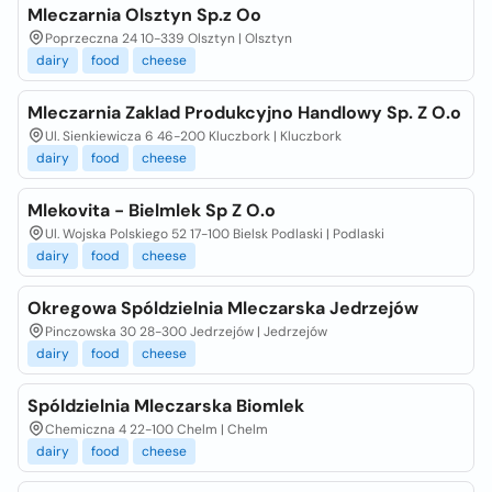
Mleczarnia Olsztyn Sp.z Oo
Poprzeczna 24 10-339 Olsztyn | Olsztyn
dairy
food
cheese
Mleczarnia Zaklad Produkcyjno Handlowy Sp. Z O.o
Ul. Sienkiewicza 6 46-200 Kluczbork | Kluczbork
dairy
food
cheese
Mlekovita - Bielmlek Sp Z O.o
Ul. Wojska Polskiego 52 17-100 Bielsk Podlaski | Podlaski
dairy
food
cheese
Okregowa Spóldzielnia Mleczarska Jedrzejów
Pinczowska 30 28-300 Jedrzejów | Jedrzejów
dairy
food
cheese
Spóldzielnia Mleczarska Biomlek
Chemiczna 4 22-100 Chelm | Chelm
dairy
food
cheese