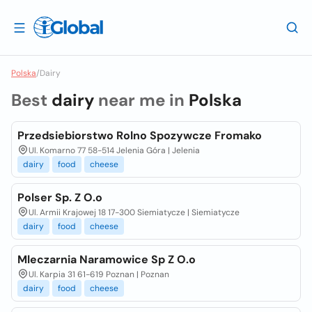
Polska
/
Dairy
Best
dairy
near me in
Polska
Przedsiebiorstwo Rolno Spozywcze Fromako
Ul. Komarno 77 58-514 Jelenia Góra | Jelenia
dairy
food
cheese
Polser Sp. Z O.o
Ul. Armii Krajowej 18 17-300 Siemiatycze | Siemiatycze
dairy
food
cheese
Mleczarnia Naramowice Sp Z O.o
Ul. Karpia 31 61-619 Poznan | Poznan
dairy
food
cheese