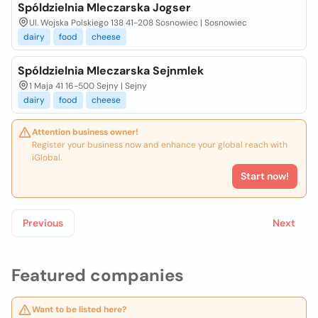
Spóldzielnia Mleczarska Jogser
Ul. Wojska Polskiego 138 41-208 Sosnowiec | Sosnowiec
dairy
food
cheese
Spóldzielnia Mleczarska Sejnmlek
1 Maja 41 16-500 Sejny | Sejny
dairy
food
cheese
Attention business owner!
Register your business now and enhance your global reach with
iGlobal.
Start now!
Previous
Next
Featured companies
Want to be listed here?