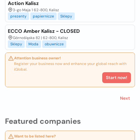
Action Kalisz
3-go Maja 1 62-800, Kalisz
prezenty
papiernicze
Sklepy
ECCO Amber Kalisz - CLOSED
Górnośląska 82 | 62-800, Kalisz
Sklepy
Moda
obuwnicze
Attention business owner!
Register your business now and enhance your global reach with
iGlobal.
Start now!
Next
Featured companies
Want to be listed here?