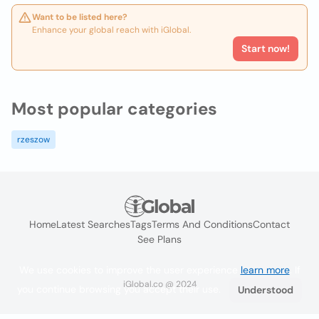
Want to be listed here?
Enhance your global reach with iGlobal.
Start now!
Most popular categories
rzeszow
Home
Latest Searches
Tags
Terms And Conditions
Contact
See Plans
We use cookies to improve the user experience
learn more
. If
iGlobal.co @ 2024
you continue browsing you accept their use.
Understood