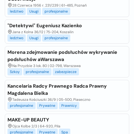
28 Czerwca 1956 r. 231/239 | 61-485, Poznań
ledztwo
Usugi
profesjonalne
"Detektywi" Eugeniusz Kazienko
Jana z Kolna 36/12 | 75-204, Koszalin
ledztwo
Usugi
profesjonalne
Morena zdejmowanie podsłuchów wykrywanie
podsłuchów aWarszawa
Na Przyzbie 3 lok. 80 | 02-798, Warszawa
Szkoy
profesjonalne
zabezpiecze
Kancelaria Radcy Prawnego Radca Prawny
Magdalena Bielka
Tadeusza Kościuszki 36/9 | 05-500, Piaseczno
profesjonalne
Prywatne
Prawnicy
MAKE-UP BEAUTY
Ojca Kolbe 2/3 | 64-920, Piła
profesjonalne
Prywatne
Spa