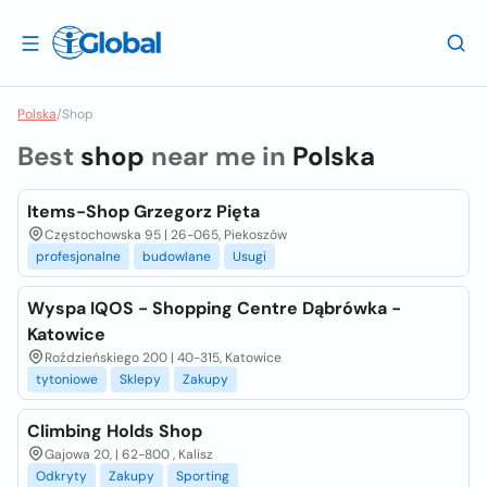
Polska
/
Shop
Best
shop
near me in
Polska
Items-Shop Grzegorz Pięta
Częstochowska 95 | 26-065, Piekoszów
profesjonalne
budowlane
Usugi
Wyspa IQOS - Shopping Centre Dąbrówka -
Katowice
Roździeńskiego 200 | 40-315, Katowice
tytoniowe
Sklepy
Zakupy
Climbing Holds Shop
Gajowa 20, | 62-800 , Kalisz
Odkryty
Zakupy
Sporting