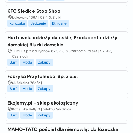
KFC Siedlce Stop Shop
Łukowska 109A | 08-110, Białki
kurczaka
Jedzenie
Etniczne
Hurtownia odzieży damskiej Producent odzieży
damskiej Bluzki damskie
TEMEL Sp z o.o Tychów 62 97-318 Czarnocin Polska | 97-318,
Czarnocin
Surf
Moda
Zakupy
Fabryka Przytulności Sp. z o.o.
ul. Szkolna 76a/2 |
Surf
Moda
Zakupy
Ekojemy.pl - sklep ekologiczny
Kotlarska 6-8/10 | 58-100, Swidnica
Surf
Moda
Zakupy
MAMO-TATO pościel dla niemowląt do łóżeczka