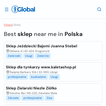
Polska
/
Sklep
Best
sklep
near me in
Polska
Sklep Jeździecki Bajomi Joanna Stebel
Główna 4 | 43-424, Drogomyśl
Zwierzaki
Usugi
Zwierzta
Sklep dla tynkarzy www.kaletashop.pl
Świętej Barbary 10A | 32-590, Libiąż
profesjonalne
budowlane
Usugi
Sklep Zielarski Niezłe Ziółko
Szkolna 18a | 98-220, Zduńska Wola
Zdrowie
profesjonalne
Zioa