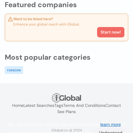
Featured companies
Want to be listed here?
Enhance your global reach with iGlobal.
Start now!
Most popular categories
rzeszow
Home
Latest Searches
Tags
Terms And Conditions
Contact
See Plans
We use cookies to improve the user experience
learn more
. If
iGlobal.co @ 2024
you continue browsing you accept their use.
Understood