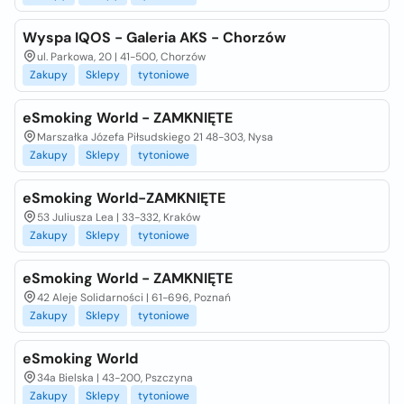
Wyspa IQOS - Galeria AKS - Chorzów
ul. Parkowa, 20 | 41-500, Chorzów
Zakupy
Sklepy
tytoniowe
eSmoking World - ZAMKNIĘTE
Marszałka Józefa Piłsudskiego 21 48-303, Nysa
Zakupy
Sklepy
tytoniowe
eSmoking World-ZAMKNIĘTE
53 Juliusza Lea | 33-332, Kraków
Zakupy
Sklepy
tytoniowe
eSmoking World - ZAMKNIĘTE
42 Aleje Solidarności | 61-696, Poznań
Zakupy
Sklepy
tytoniowe
eSmoking World
34a Bielska | 43-200, Pszczyna
Zakupy
Sklepy
tytoniowe