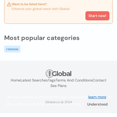
Want to be listed here?
Enhance your global reach with iGlobal.
Start now!
Most popular categories
rzeszow
Home
Latest Searches
Tags
Terms And Conditions
Contact
See Plans
We use cookies to improve the user experience
learn more
. If
iGlobal.co @ 2024
you continue browsing you accept their use.
Understood