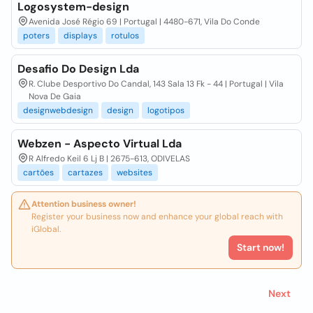
Logosystem-design
Avenida José Régio 69 | Portugal | 4480-671, Vila Do Conde
poters
displays
rotulos
Desafio Do Design Lda
R. Clube Desportivo Do Candal, 143 Sala 13 Fk - 44 | Portugal | Vila
Nova De Gaia
designwebdesign
design
logotipos
Webzen - Aspecto Virtual Lda
R Alfredo Keil 6 Lj B | 2675-613, ODIVELAS
cartões
cartazes
websites
Attention business owner!
Register your business now and enhance your global reach with
iGlobal.
Start now!
Next