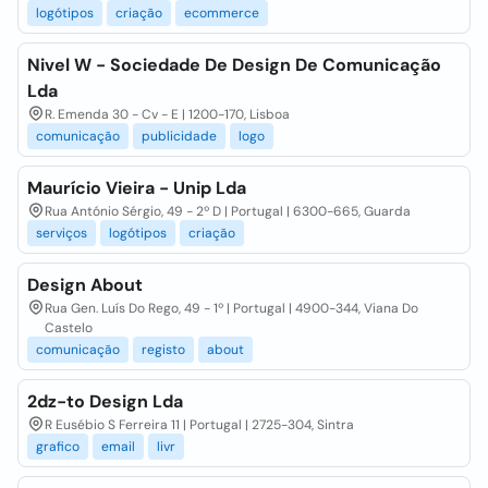
logótipos
criação
ecommerce
Nivel W - Sociedade De Design De Comunicação
Lda
R. Emenda 30 - Cv - E | 1200-170, Lisboa
comunicação
publicidade
logo
Maurício Vieira - Unip Lda
Rua António Sérgio, 49 - 2º D | Portugal | 6300-665, Guarda
serviços
logótipos
criação
Design About
Rua Gen. Luís Do Rego, 49 - 1º | Portugal | 4900-344, Viana Do
Castelo
comunicação
registo
about
2dz-to Design Lda
R Eusébio S Ferreira 11 | Portugal | 2725-304, Sintra
grafico
email
livr