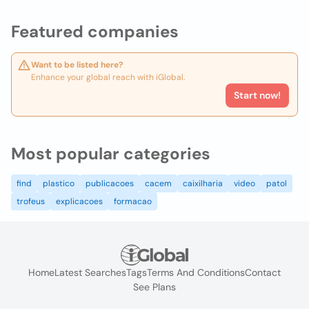
Featured companies
Want to be listed here?
Enhance your global reach with iGlobal.
Start now!
Most popular categories
find
plastico
publicacoes
cacem
caixilharia
video
patol
trofeus
explicacoes
formacao
Home
Latest Searches
Tags
Terms And Conditions
Contact
See Plans