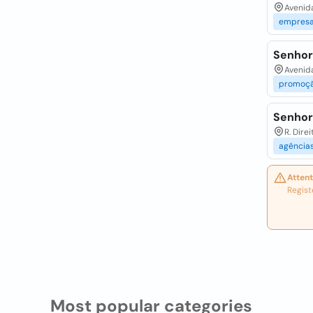
Avenida
empres
Senhora
Avenida
promoç
Senhor
R. Dire
agência
Attent
Regist
Most popular categories