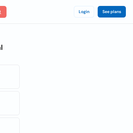
Login
See plans
l