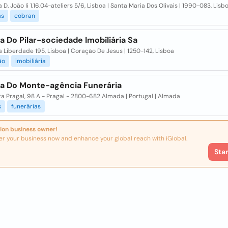
 D. João Ii 1.16.04-ateliers 5/6, Lisboa | Santa Maria Dos Olivais | 1990-083, Lisb
as
cobran
 Do Pilar-sociedade Imobiliária Sa
 Liberdade 195, Lisboa | Coração De Jesus | 1250-142, Lisboa
ão
imobiliária
a Do Monte-agência Funerária
ita Pragal, 98 A - Pragal - 2800-682 Almada | Portugal | Almada
s
funerárias
ion business owner!
er your business now and enhance your global reach with iGlobal.
Sta