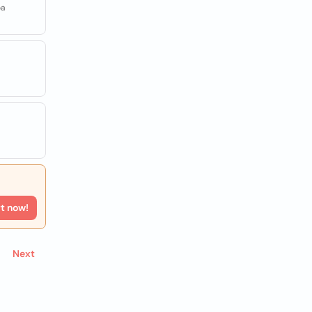
oa
rt now!
Next