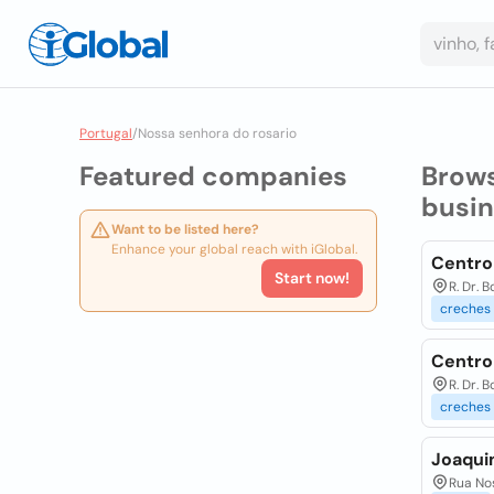
Portugal
/
Nossa senhora do rosario
Featured companies
Brow
busi
Want to be listed here?
Enhance your global reach with iGlobal.
Centro 
Start now!
R. Dr. 
creches
Centro 
R. Dr. 
creches
Joaqui
Rua Nos