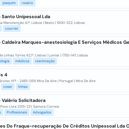
joaquim
rosário
o Santo Unipessoal Lda
a Manutenção 4,1º, Lisboa | Beato | 1900-322, Lisboa
courrier
o Caldeira Marques-anestesiologia E Serviços Médicos Ge
 Linhas Torres 92,1º, Lisboa | Lumiar | 1750-147, Lisboa
ologia
médicos
reanimação
os 4
Grutas, Nº1 - 2485-059 Mira De Aire | Portugal | Mira De Aire
coser
linhas
 Valério Solicitadora
Povo Livre 2135-221, Samora Correia
s
Profissionais
Advogados
es Do Fraque-recuperação De Créditos Unipessoal Lda 