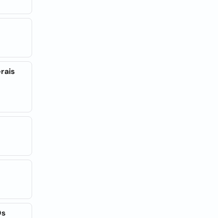
rais
Os