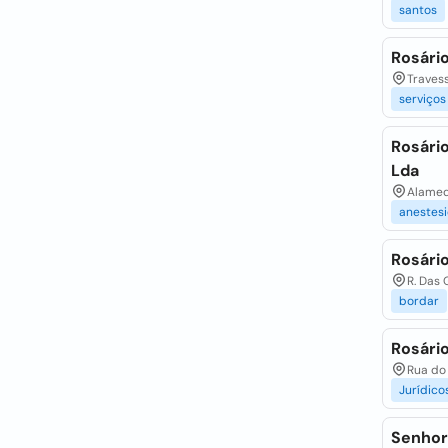
santos
Rosári
Travess
serviços
Rosári
Lda
Alameda
anestesi
Rosári
R. Das 
bordar
Rosário
Rua do 
Jurídico
Senhor