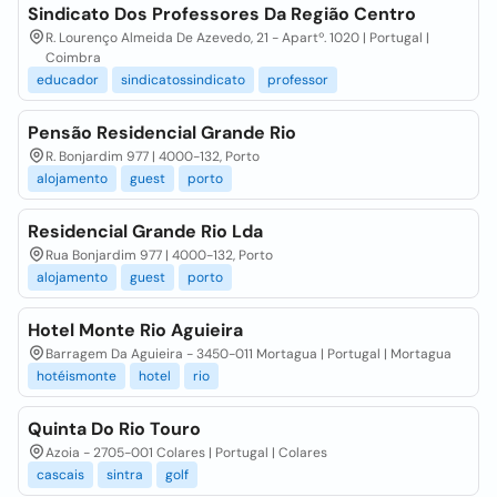
Sindicato Dos Professores Da Região Centro
R. Lourenço Almeida De Azevedo, 21 - Apartº. 1020 | Portugal |
Coimbra
educador
sindicatossindicato
professor
Pensão Residencial Grande Rio
R. Bonjardim 977 | 4000-132, Porto
alojamento
guest
porto
Residencial Grande Rio Lda
Rua Bonjardim 977 | 4000-132, Porto
alojamento
guest
porto
Hotel Monte Rio Aguieira
Barragem Da Aguieira - 3450-011 Mortagua | Portugal | Mortagua
hotéismonte
hotel
rio
Quinta Do Rio Touro
Azoia - 2705-001 Colares | Portugal | Colares
cascais
sintra
golf