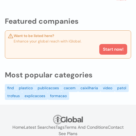
Featured companies
Want to be listed here?
Enhance your global reach with iGlobal.
Start now!
Most popular categories
find
plastico
publicacoes
cacem
caixilharia
video
patol
trofeus
explicacoes
formacao
Home
Latest Searches
Tags
Terms And Conditions
Contact
See Plans