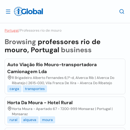
Portugal
/
Professores rio de mouro
Browsing
professores rio de
mouro, Portugal
business
Auto Viação Rio Mouro-transportadora
Camionagem Lda
R Brigadeiro Alberto Fernandes 6,1º-d, Alverca Rib | Alverca Do
Ribatejo | 2615-030, Vila Franca De Xira - Alverca Do Ribatejo
carga
transportes
Horta Da Moura - Hotel Rural
Horta Moura - Apartado 67 - 7200-999 Monsaraz | Portugal |
Monsaraz
rural
alqueva
moura