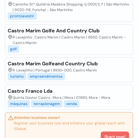
Caminho Stª Quitéria Madeira Shopping-lj 0001/2, F | São Martinho
| 9020-119, Funchal - São Martinho
prontoavestir
Castro Marim Golfe And Country Club
R Lavajinho , Castro Marim | Castro Marim | 8950, Castro Marim -
Castro Marim
golf
Castro Marim Golfeand Country Club
R. Lavajinho | Portugal | 8950-000, Castro Marim
turismo
empreendimentos
Castro Franco Lda
Quinta Doutor Castro , Mora | Mora | 07490, Mora - Mora
máquinas
terraplenagem
venda
Attention business owner!
Register your business now and enhance your global reach with
iGlobal.
Start now!