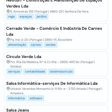
Neoturf - Construção E Manutenção De Espaços
Verdes Lda
R. Amoreiras 155 | Portugal | 4460-227, Senhora Da Hora
rega
espaços
jardins
Cerrado Verde - Comércio E Indústria De Carnes
Lda
Pq. Ind. Lt 20 | Portugal | 2890-111, Alcochete
alimentação
carnes
verdes
Circulo Verde Lda
Pct. Ilha Da Madeira, N.º 4, Cv Dta. - 2900-405 Se | Portugal |
Setúbal
serviços
contabilidade
sistemascirculo
Salsa Informática-serviços De Informática Lda
Urbaniz Varandas Monsanto Lt-11 R/c-e - 2720 Amado | Portugal |
Amadora
informática
software
Salsa Jeans