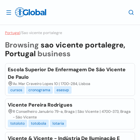
Portugal
/
Sao vicente portalegre
Browsing
sao vicente portalegre,
Portugal
business
Escola Superior De Enfermagem De São Vicente
De Paulo
Av. Mar Craveiro Lopes 10 | 1700-284, Lisboa
cursos
cronograma
esesvp
Vicente Pereira Rodrigues
R Conselheiro Januário 79-a, Braga | São Vicente | 4700-373, Braga
- São Vicente
totoloto
totobola
lotaria
Vicente & Vicente - Indústria De Iluminação E