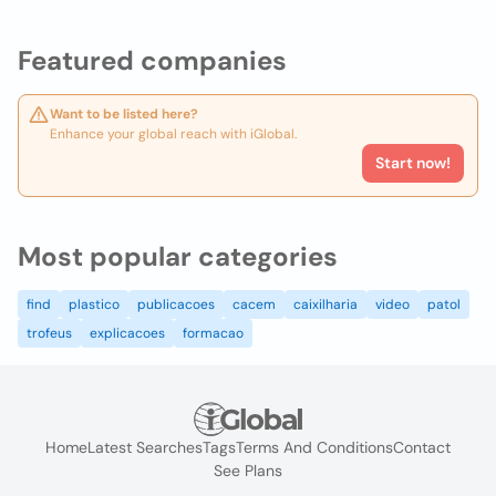
Featured companies
Want to be listed here?
Enhance your global reach with iGlobal.
Start now!
Most popular categories
find
plastico
publicacoes
cacem
caixilharia
video
patol
trofeus
explicacoes
formacao
Home
Latest Searches
Tags
Terms And Conditions
Contact
See Plans