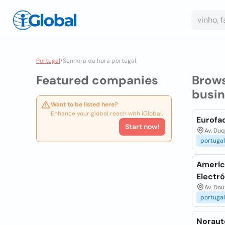
Portugal
/
Senhora da hora portugal
Featured companies
Brow
busi
Want to be listed here?
Enhance your global reach with iGlobal.
Eurofa
Start now!
Av. Duq
portugal
Americ
Electr
Av. Dou
portugal
Noraut