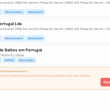
s Amorim 2588, Póv Varzim | Póvoa De Varzim | 4490-641, Póvoa De Varzim - P
térmicoviero
isolamento
ortugal Lda
s Amorim 2588, Póv Varzim | Póvoa De Varzim | 4490-641, Póvoa De Varzim - P
térmicoviero
isolamento
de Balões em Portugal
| 11000-10, Lisboa
balões
decoração
ion business owner!
er your business now and enhance your global reach with iGlobal.
Sta