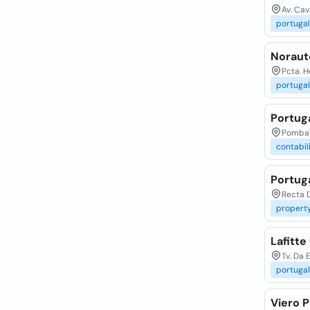
Av. Cav
portugal
Noraut
Pcta. H
portugal
Portug
Pombal 
contabi
Portuga
Recta D
propert
Lafitte
Tv. Da
portugal
Viero P