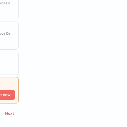
óvoa De
óvoa De
rt now!
Next