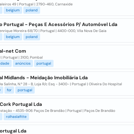
aleiros 49 | Portugal | 2790-460, Carnaxide
belgium
poland
o Portugal - Peças E Acessórios P/ Automóvel Lda
enrique Moreira 68/70 | Portugal | 4400-000, Vila Nova De Gaia
belgium
poland
al-net Com
| Portugal | 3100, Pombal
lidade
anúncios
portugal
l Midlands - Meidação Imobiliária Lda
a Salinha, N.º 28 - B, Loja R/c Esq - 3400- | Portugal | Oliveira Do Hospital
y
for
portugal
 Cork Portugal Lda
 Estação - 4535-906 Paços De Brandão | Portugal | Paços De Brandão
rolhaslafitte
ortugal Lda