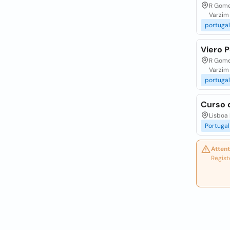
R Gome
Varzim
portugal
Viero P
R Gome
Varzim
portugal
Curso 
Lisboa 
Portugal
Attent
Regist