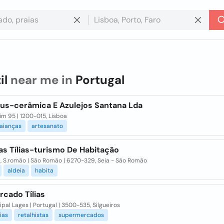
il
near me in
Portugal
us-cerâmica E Azulejos Santana Lda
im 95 | 1200-015, Lisboa
faianças
artesanato
as Tílias-turismo De Habitação
s , S.romão | São Romão | 6270-329, Seia - São Romão
aldeia
habita
rcado Tílias
cipal Lages | Portugal | 3500-535, Silgueiros
ias
retalhistas
supermercados