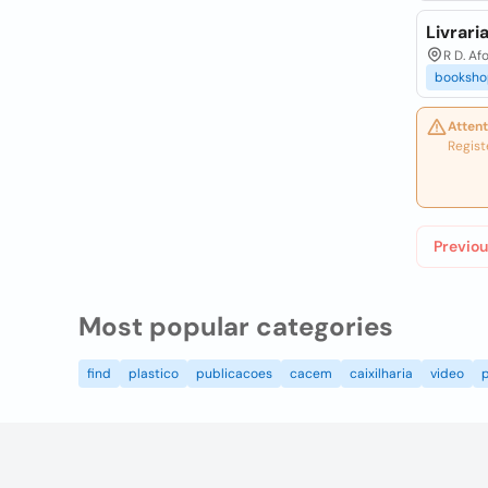
Livraria
R D. Af
booksho
Attent
Regist
Previou
Most popular categories
find
plastico
publicacoes
cacem
caixilharia
video
p