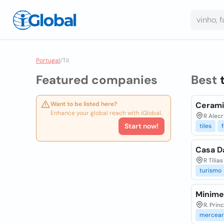
Portugal
/
Til
Featured companies
Best
t
Want to be listed here?
Cerami
Enhance your global reach with iGlobal.
R Alecr
Start now!
tiles
Casa D
R Tília
turismo
Minime
R. Prin
mercear