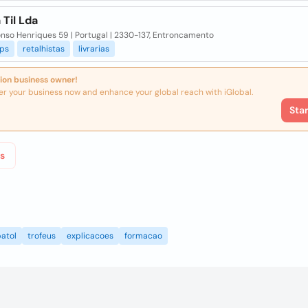
 Til Lda
onso Henriques 59 | Portugal | 2330-137, Entroncamento
ps
retalhistas
livrarias
ion business owner!
er your business now and enhance your global reach with iGlobal.
Sta
s
atol
trofeus
explicacoes
formacao