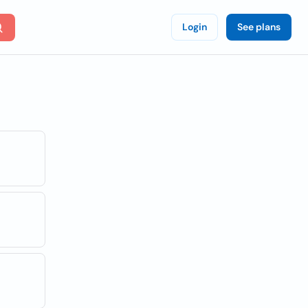
Login
See plans