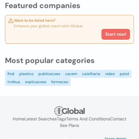
Featured companies
Want to be listed here?
Enhance your global reach with iGlobal.
Start now!
Most popular categories
find
plastico
publicacoes
cacem
caixilharia
video
patol
trofeus
explicacoes
formacao
Home
Latest Searches
Tags
Terms And Conditions
Contact
See Plans
We use cookies to improve the user experience
learn more
. If