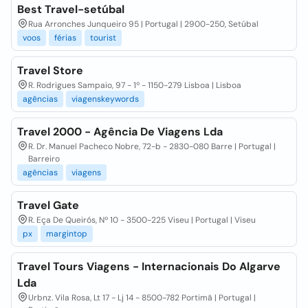
Best Travel-setúbal
Rua Arronches Junqueiro 95 | Portugal | 2900-250, Setúbal
voos
férias
tourist
Travel Store
R. Rodrigues Sampaio, 97 - 1º - 1150-279 Lisboa | Lisboa
agências
viagenskeywords
Travel 2000 - Agência De Viagens Lda
R. Dr. Manuel Pacheco Nobre, 72-b - 2830-080 Barre | Portugal |
Barreiro
agências
viagens
Travel Gate
R. Eça De Queirós, Nº 10 - 3500-225 Viseu | Portugal | Viseu
px
margintop
Travel Tours Viagens - Internacionais Do Algarve
Lda
Urbnz. Vila Rosa, Lt 17 - Lj 14 - 8500-782 Portimã | Portugal |