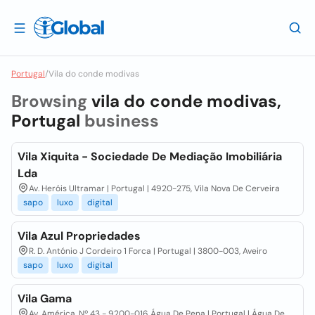
Portugal
/
Vila do conde modivas
Browsing
vila do conde modivas,
Portugal
business
Vila Xiquita - Sociedade De Mediação Imobiliária
Lda
Av. Heróis Ultramar | Portugal | 4920-275, Vila Nova De Cerveira
sapo
luxo
digital
Vila Azul Propriedades
R. D. António J Cordeiro 1 Forca | Portugal | 3800-003, Aveiro
sapo
luxo
digital
Vila Gama
Av. América, Nº 43 - 9200-016 Água De Pena | Portugal | Água De