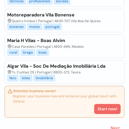
técnicas
profissionais
escolas
Motoreparadora Vila Bonense
Quatro Irmãos | Portugal | 4635-737, Vila Boa De Quires
bonense
motos
portugal
Maria H Vilas - Boas Alvim
Casa Paredes | Portugal | 4820-496, Medelo
rural
braga
boas
Algar Vila - Soc De Mediação Imobiliária Lda
Tv. Cunhas 29 | Portugal | 8800-372, Tavira
faro
lotes
imobiliária
Attention business owner!
Register your business now and enhance your global reach with
iGlobal.
Start now!
Next