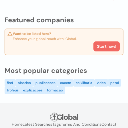
Featured companies
Want to be listed here?
Enhance your global reach with iGlobal.
Start now!
Most popular categories
find
plastico
publicacoes
cacem
caixilharia
video
patol
trofeus
explicacoes
formacao
Home
Latest Searches
Tags
Terms And Conditions
Contact