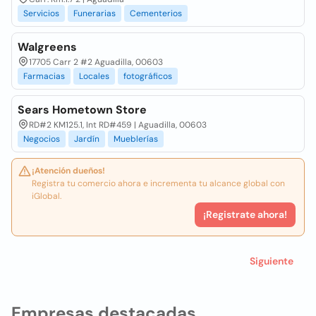
Servicios
Funerarias
Cementerios
Walgreens
17705 Carr 2 #2 Aguadilla, 00603
Farmacias
Locales
fotográficos
Sears Hometown Store
RD#2 KM125.1, Int RD#459 | Aguadilla, 00603
Negocios
Jardín
Mueblerías
¡Atención dueños!
Registra tu comercio ahora e incrementa tu alcance global con
iGlobal.
¡Registrate ahora!
Siguiente
Empresas destacadas