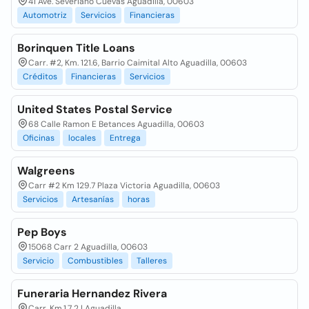
41 Ave. Severiano Cuevas Aguadilla, 00603
Automotriz
Servicios
Financieras
Borinquen Title Loans
Carr. #2, Km. 121.6, Barrio Caimital Alto Aguadilla, 00603
Créditos
Financieras
Servicios
United States Postal Service
68 Calle Ramon E Betances Aguadilla, 00603
Oficinas
locales
Entrega
Walgreens
Carr #2 Km 129.7 Plaza Victoria Aguadilla, 00603
Servicios
Artesanías
horas
Pep Boys
15068 Carr 2 Aguadilla, 00603
Servicio
Combustibles
Talleres
Funeraria Hernandez Rivera
Carr. Km.1.7 2 | Aguadilla