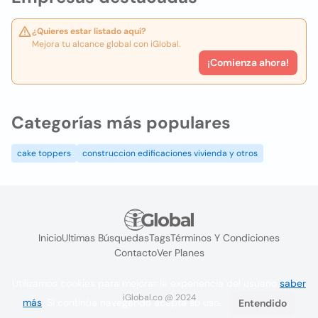
¿Quieres estar listado aquí?
Mejora tu alcance global con iGlobal.
¡Comienza ahora!
Categorías más populares
cake toppers
construccion edificaciones vivienda y otros
Inicio
Ultimas Búsquedas
Tags
Términos Y Condiciones
Contacto
Ver Planes
Utilizamos cookies para mejorar la experiencia del usuario
saber
iGlobal.co @ 2024
más
. Si continúa navegando acepta su uso.
Entendido