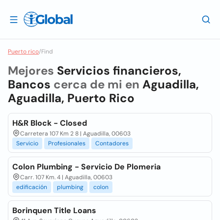
Puerto rico
/
Find
Mejores
Servicios financieros,
Bancos
cerca de mi en
Aguadilla,
Aguadilla, Puerto Rico
H&R Block - Closed
Carretera 107 Km 2 8 | Aguadilla, 00603
Servicio
Profesionales
Contadores
Colon Plumbing - Servicio De Plomeria
Carr. 107 Km. 4 | Aguadilla, 00603
edificación
plumbing
colon
Borinquen Title Loans