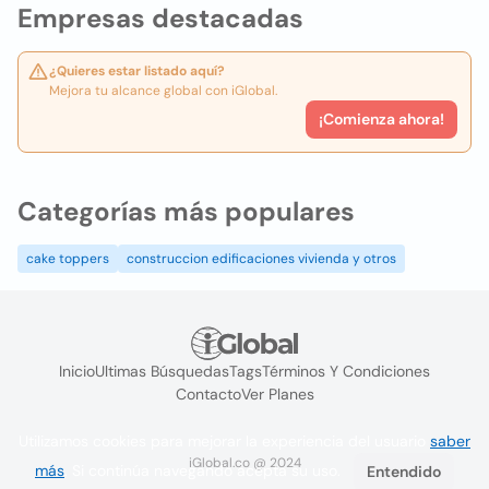
Empresas destacadas
¿Quieres estar listado aquí?
Mejora tu alcance global con iGlobal.
¡Comienza ahora!
Categorías más populares
cake toppers
construccion edificaciones vivienda y otros
Inicio
Ultimas Búsquedas
Tags
Términos Y Condiciones
Contacto
Ver Planes
Utilizamos cookies para mejorar la experiencia del usuario
saber
iGlobal.co @ 2024
más
. Si continúa navegando acepta su uso.
Entendido