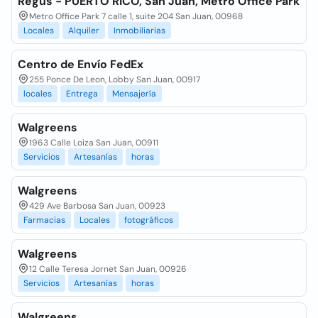
Regus - PUERTO RICO, San Juan, Metro Office Park
Metro Office Park 7 calle 1, suite 204 San Juan, 00968
Locales
Alquiler
Inmobiliarias
Centro de Envío FedEx
255 Ponce De Leon, Lobby San Juan, 00917
locales
Entrega
Mensajería
Walgreens
1963 Calle Loiza San Juan, 00911
Servicios
Artesanías
horas
Walgreens
429 Ave Barbosa San Juan, 00923
Farmacias
Locales
fotográficos
Walgreens
12 Calle Teresa Jornet San Juan, 00926
Servicios
Artesanías
horas
Walgreens