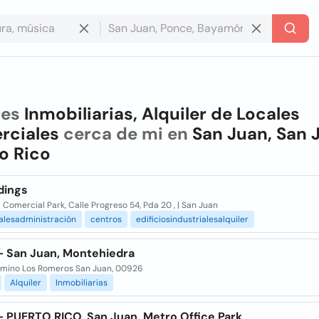
res
Inmobiliarias, Alquiler de Locales
rciales
cerca de mi en
San Juan, San 
o Rico
dings
Comercial Park, Calle Progreso 54, Pda 20 , | San Juan
alesadministración
centros
edificiosindustrialesalquiler
- San Juan, Montehiedra
amino Los Romeros San Juan, 00926
Alquiler
Inmobiliarias
- PUERTO RICO, San Juan, Metro Office Park