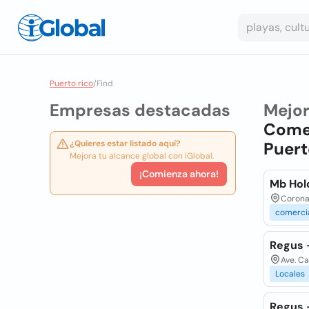
Puerto rico
/
Find
Empresas destacadas
Mejo
Come
¿Quieres estar listado aquí?
Puert
Mejora tu alcance global con iGlobal.
¡Comienza ahora!
Mb Hol
Corona 
comerci
Regus 
Ave. C
Locales
Regus 