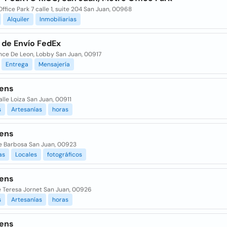
ffice Park 7 calle 1, suite 204 San Juan, 00968
Alquiler
Inmobiliarias
 de Envío FedEx
nce De Leon, Lobby San Juan, 00917
Entrega
Mensajería
ens
lle Loiza San Juan, 00911
s
Artesanías
horas
ens
e Barbosa San Juan, 00923
as
Locales
fotográficos
ens
e Teresa Jornet San Juan, 00926
s
Artesanías
horas
ens