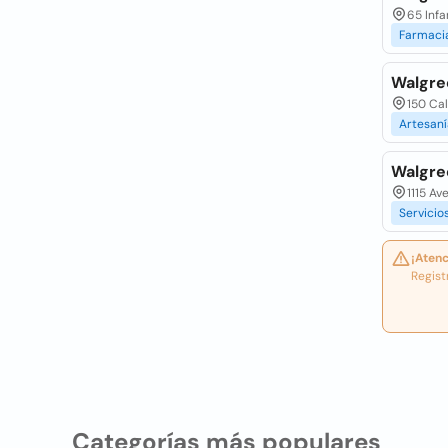
65 Inf
Farmaci
Walgre
150 Ca
Artesaní
Walgre
1115 Av
Servicio
¡Atenc
Regist
Categorías más populares