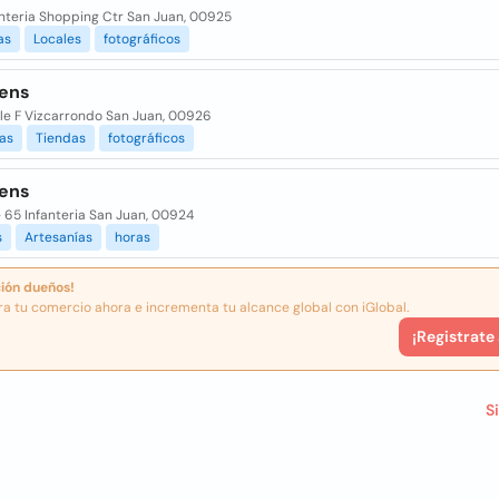
anteria Shopping Ctr San Juan, 00925
as
Locales
fotográficos
ens
lle F Vizcarrondo San Juan, 00926
as
Tiendas
fotográficos
ens
e 65 Infanteria San Juan, 00924
s
Artesanías
horas
ión dueños!
ra tu comercio ahora e incrementa tu alcance global con iGlobal.
¡Registrate
S