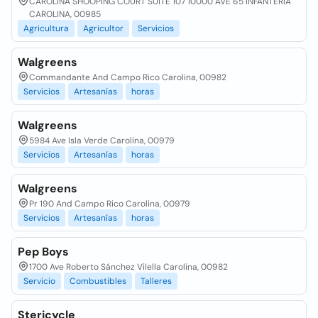
CAROLINA SHOOPING COURT SUITE 107 10000 AVE 65 INFANTERIA
CAROLINA, 00985
Agricultura
Agricultor
Servicios
Walgreens
Commandante And Campo Rico Carolina, 00982
Servicios
Artesanías
horas
Walgreens
5984 Ave Isla Verde Carolina, 00979
Servicios
Artesanías
horas
Walgreens
Pr 190 And Campo Rico Carolina, 00979
Servicios
Artesanías
horas
Pep Boys
1700 Ave Roberto Sánchez Vilella Carolina, 00982
Servicio
Combustibles
Talleres
Stericycle