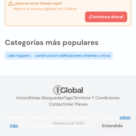
¿Quieres estar listado aquí?
Mejora tu alcance global con iGlobal.
¡Comienza ahora!
Categorías más populares
cake toppers
construccion edificaciones vivienda y otros
Inicio
Ultimas Búsquedas
Tags
Términos Y Condiciones
Contacto
Ver Planes
Utilizamos cookies para mejorar la experiencia del usuario
saber
iGlobal.co @ 2024
más
. Si continúa navegando acepta su uso.
Entendido