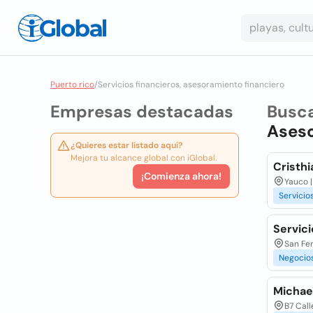
Puerto rico
/
Servicios financieros, asesoramiento financiero
Empresas destacadas
Busc
Aseso
¿Quieres estar listado aquí?
Mejora tu alcance global con iGlobal.
Cristh
¡Comienza ahora!
Yauco 
Servicio
Servic
San Fe
Negocio
Michae
B7 Cal