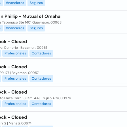
s
financieros
Seguros
n Phillip - Mutual of Omaha
le Tabonuco Ste 1401 Guaynabo, 00968
s
financieros
Seguros
ock - Closed
ve. Comerio | Bayamon, 00961
Profesionales
Contadores
ock - Closed
 PR 177 | Bayamon, 00957
Profesionales
Contadores
ock - Closed
to Plaza Carr. 181 Km. 4.4 | Trujillo Alto, 00976
Profesionales
Contadores
ock - Closed
rr 2 | Manati, 00674