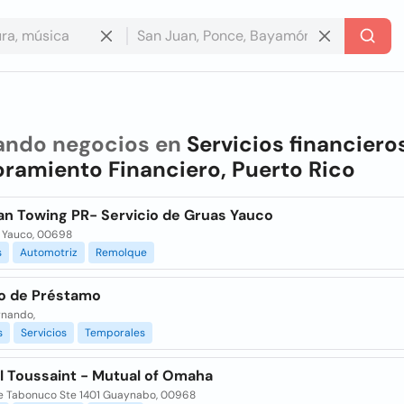
ando negocios en
Servicios financiero
ramiento Financiero, Puerto Rico
ian Towing PR- Servicio de Gruas Yauco
| Yauco, 00698
s
Automotriz
Remolque
io de Préstamo
rnando,
s
Servicios
Temporales
l Toussaint - Mutual of Omaha
le Tabonuco Ste 1401 Guaynabo, 00968