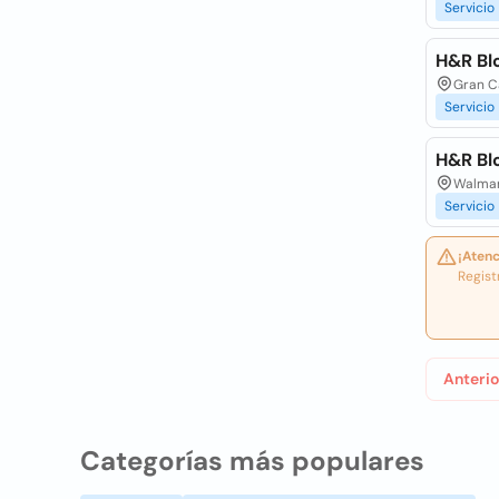
Servicio
H&R Bl
Gran Ca
Servicio
H&R Bl
Walmar
Servicio
¡Atenc
Regist
Anterio
Categorías más populares