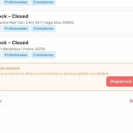
Profesionales
Contadores
ock - Closed
ribe Mall Carr 2 Km 29.7 | Vega Alta, 00692
Profesionales
Contadores
ock - Closed
t Baramaya | Ponce, 00731
Profesionales
Contadores
ión dueños!
ra tu comercio ahora e incrementa tu alcance global con iGlobal.
¡Registrate
r
S