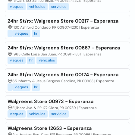
15 Carr. 183 San Lorenzo, PR 00754-4523 | Esperanza
vieques
vehículos
servicios
24hr St/rx: Walgreens Store 00217 - Esperanza
1130 Ashford Condado, PR 00907-1230 | Esperanza
vieques
hr
24hr St/rx: Walgreens Store 00667 - Esperanza
1963 Calle Loiza San Juan, PR 00911-1831 | Esperanza
vieques
hr
vehículos
24hr St/rx: Walgreens Store 00174 - Esperanza
65 Infantry & Jesus Fargoso Carolina, PR 00983 | Esperanza
vieques
hr
Walgreens Store 00973 - Esperanza
Eljibaro Ave. & PR 172 Cidra, PR 00739 | Esperanza
vieques
vehículos
servicios
Walgreens Store 12653 - Esperanza
Ave. Hostos, Esq. Carr 831 Bayamon, PR 00956 | Esperanza