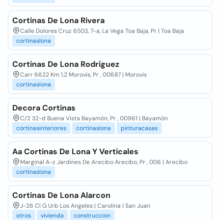
Cortinas De Lona Rivera
Calle Dolores Cruz 6503, 7-a, La Vega Toa Baja, Pr | Toa Baja
cortinaslona
Cortinas De Lona Rodríguez
Carr 6622 Km 1.2 Morovis, Pr , 00687 | Morovis
cortinaslona
Decora Cortinas
C/2 32-d Buena Vista Bayamón, Pr , 00961 | Bayamón
cortinasinteriores
cortinaslona
pinturacasas
Aa Cortinas De Lona Y Verticales
Marginal A-z Jardines De Arecibo Arecibo, Pr , 006 | Arecibo
cortinaslona
Cortinas De Lona Alarcon
J-26 Cl G Urb Los Angeles | Carolina | San Juan
otros
vivienda
construccion