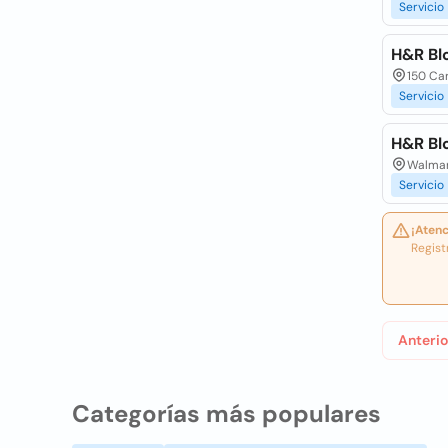
Servicio
H&R Bl
150 Car
Servicio
H&R Bl
Walmar
Servicio
¡Atenc
Regist
Anterio
Categorías más populares