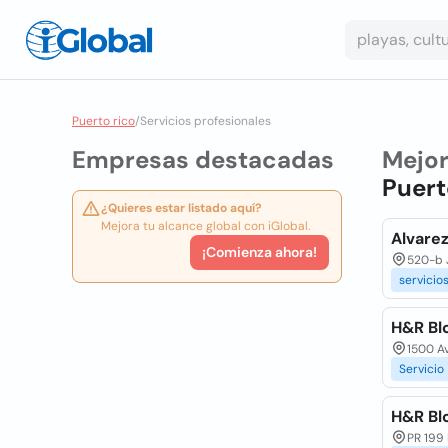
Puerto rico
/
Servicios profesionales
Empresas destacadas
Mejo
Puert
¿Quieres estar listado aquí?
Mejora tu alcance global con iGlobal.
Alvarez
¡Comienza ahora!
520-b J
servicio
H&R Bl
1500 A
Servicio
H&R Bl
PR 199