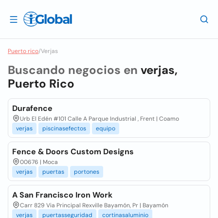
Puerto rico
/
Verjas
Buscando negocios en
verjas,
Puerto Rico
Durafence
Urb El Edén #101 Calle A Parque Industrial , Frent | Coamo
verjas
piscinasefectos
equipo
Fence & Doors Custom Designs
00676 | Moca
verjas
puertas
portones
A San Francisco Iron Work
Carr 829 Via Principal Rexville Bayamón, Pr | Bayamón
verjas
puertasseguridad
cortinasaluminio