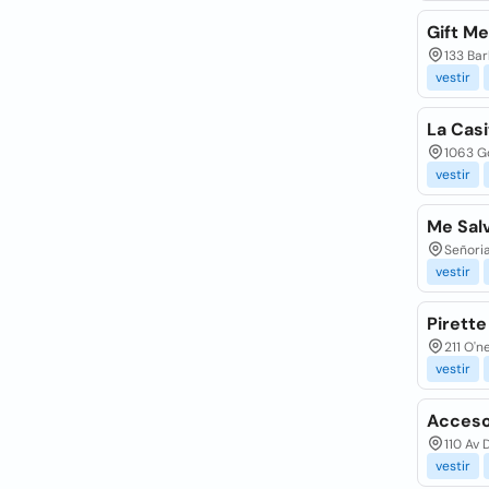
Gift M
133 Bar
vestir
La Casi
1063 Go
vestir
Me Sal
Señoria
vestir
Pirett
211 O'n
vestir
Acceso
110 Av 
vestir