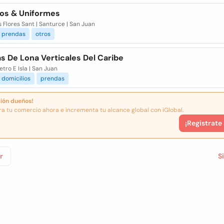
os & Uniformes
 Flores Sant | Santurce | San Juan
prendas
otros
s De Lona Verticales Del Caribe
tro E Isla | San Juan
domicilios
prendas
ión dueños!
ra tu comercio ahora e incrementa tu alcance global con iGlobal.
¡Registrate
r
S