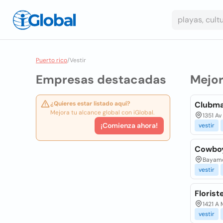
Puerto rico
/
Vestir
Empresas destacadas
Mejo
¿Quieres estar listado aquí?
Clubma
Mejora tu alcance global con iGlobal.
1351 Av
¡Comienza ahora!
vestir
Cowbo
Bayamó
vestir
Florist
1421 A
vestir