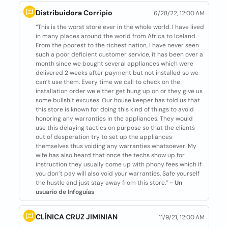
Distribuidora Corripio
6/28/22, 12:00 AM
“This is the worst store ever in the whole world. I have lived
in many places around the world from Africa to Iceland.
From the poorest to the richest nation, I have never seen
such a poor deficient customer service, it has been over a
month since we bought several appliances which were
delivered 2 weeks after payment but not installed so we
can’t use them. Every time we call to check on the
installation order we either get hung up on or they give us
some bullshit excuses. Our house keeper has told us that
this store is known for doing this kind of things to avoid
honoring any warranties in the appliances. They would
use this delaying tactics on purpose so that the clients
out of desperation try to set up the appliances
themselves thus voiding any warranties whatsoever. My
wife has also heard that once the techs show up for
instruction they usually come up with phony fees which if
you don’t pay will also void your warranties. Safe yourself
the hustle and just stay away from this store.”
- Un
usuario de Infoguías
CLÍNICA CRUZ JIMINIAN
11/9/21, 12:00 AM