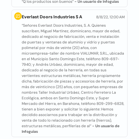
“Q los productos son buenos”
- Un usuario de Infoguías
Everlast Doors Industries S A
8/8/22, 12:00 AM
“Señores Everlast Doors Industries, S. A. Quienes
suscriben, Miguel Martínez, dominicano, mayor de edad,
dedicado al negocio de fabricación, venta e instalación
de puertas y ventanas de aluminio y vidrio y puertas
polimetal por más de veinte (20) años, con
microempresa-taller de nombre VIALUMAR, S.R.L., ubicada
en el Municipio Santo Domingo Este, teléfono 809-697-
7940; y Andrés Urbáez, dominicano, mayor de edad,
dedicado al negocio de la herrería, en todas sus
vertientes: estructuras metálicas, herrería propiamente
dicha, fabricación de piezas y accesorios de herrería, por
más de veinticinco (25) años, con pequeñas empresas de
nombres Taller Industrial Urbáez, Centro Ferretero La
Ecológica, ambos en Santo Domingo Este, y Super
Mercado del Hierra, en Barahona, teléfono 809-299-6828,
tienen a bien exponer y solicitar lo siguiente: Hemos
decidido asociarnos para trabajar en la distribución y
venta de todo lo relacionado con herrería (hierros),
estructuras metálicas, perfilerías de al”
- Un usuario de
Infoguías