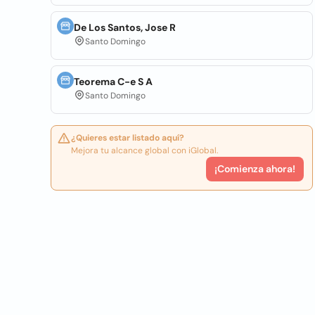
De Los Santos, Jose R
Santo Domingo
Teorema C-e S A
Santo Domingo
¿Quieres estar listado aquí?
Mejora tu alcance global con iGlobal.
¡Comienza ahora!