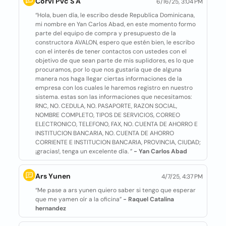
Corvi Pvc S A
6/16/25, 3:04 PM
“Hola, buen día, le escribo desde Republica Dominicana,
mi nombre en Yan Carlos Abad, en este momento formo
parte del equipo de compra y presupuesto de la
constructora AVALON, espero que estén bien, le escribo
con el interés de tener contactos con ustedes con el
objetivo de que sean parte de mis suplidores, es lo que
procuramos, por lo que nos gustaría que de alguna
manera nos haga llegar ciertas informaciones de la
empresa con los cuales le haremos registro en nuestro
sistema. estas son las informaciones que necesitamos:
RNC, NO. CEDULA, NO. PASAPORTE, RAZON SOCIAL,
NOMBRE COMPLETO, TIPOS DE SERVICIOS, CORREO
ELECTRONICO, TELEFONO, FAX, NO. CUENTA DE AHORRO E
INSTITUCION BANCARIA, NO. CUENTA DE AHORRO
CORRIENTE E INSTITUCION BANCARIA, PROVINCIA, CIUDAD;
¡gracias!, tenga un excelente día. ”
- Yan Carlos Abad
Ars Yunen
4/7/25, 4:37 PM
“Me pase a ars yunen quiero saber si tengo que esperar
que me yamen oír a la oficina”
- Raquel Catalina
hernandez