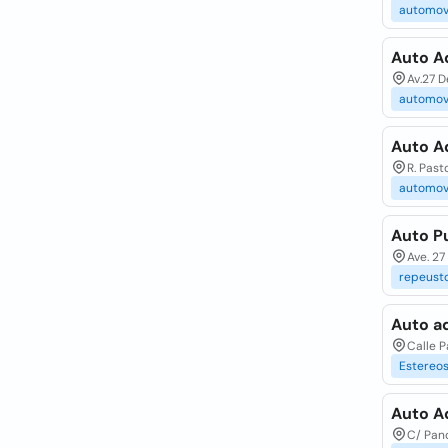
automov
Auto A
Av.27 D
automov
Auto A
R. Past
automov
Auto P
Ave. 2
repeust
Auto a
Calle 
Estereo
Auto A
C/ Pan