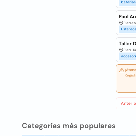
baterías
Paul A
Carrete
Estereo
Taller
Carr. K
accesor
¡Atenc
Regist
Anterio
Categorías más populares