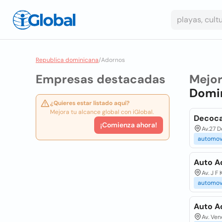
Republica dominicana
/
Adornos
Empresas destacadas
Mejo
Domi
¿Quieres estar listado aquí?
Mejora tu alcance global con iGlobal.
Decoca
¡Comienza ahora!
Av.27 D
automov
Auto A
Av. J F
automov
Auto A
Av. Ven