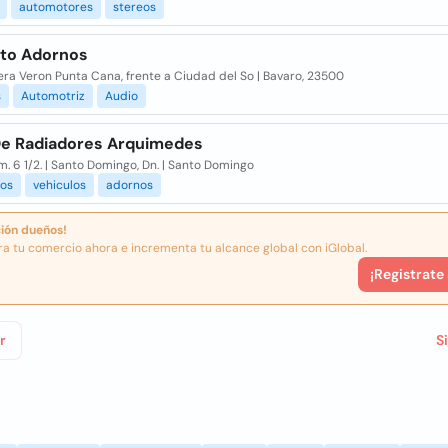
automotores
stereos
uto Adornos
ra Veron Punta Cana, frente a Ciudad del So | Bavaro, 23500
s
Automotriz
Audio
 De Radiadores Arquimedes
m. 6 1/2. | Santo Domingo, Dn. | Santo Domingo
ios
vehiculos
adornos
ión dueños!
ra tu comercio ahora e incrementa tu alcance global con iGlobal.
¡Registrate
r
S