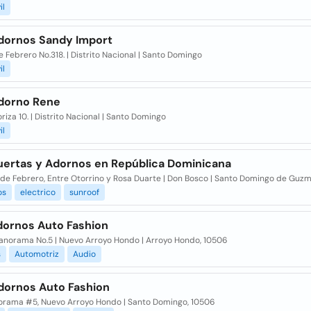
il
dornos Sandy Import
e Febrero No.318. | Distrito Nacional | Santo Domingo
il
dorno Rene
oriza 10. | Distrito Nacional | Santo Domingo
il
uertas y Adornos en República Dominicana
7 de Febrero, Entre Otorrino y Rosa Duarte | Don Bosco | Santo Domingo de Guz
os
electrico
sunroof
dornos Auto Fashion
Panorama No.5 | Nuevo Arroyo Hondo | Arroyo Hondo, 10506
s
Automotriz
Audio
dornos Auto Fashion
orama #5, Nuevo Arroyo Hondo | Santo Domingo, 10506